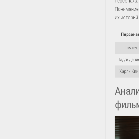
персонажа.
Понимание 
их историй
Персона
Гамлет
Тэдди Дэни
Харли Кви
Анали
филь