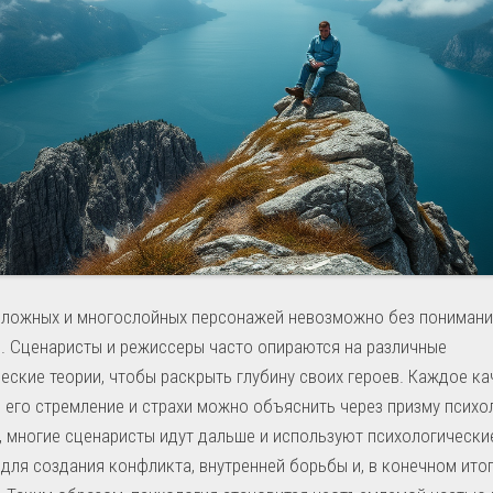
сложных и многослойных персонажей невозможно без понимани
. Сценаристы и режиссеры часто опираются на различные
еские теории, чтобы раскрыть глубину своих героев. Каждое ка
 его стремление и страхи можно объяснить через призму психо
, многие сценаристы идут дальше и используют психологически
для создания конфликта, внутренней борьбы и, в конечном итог