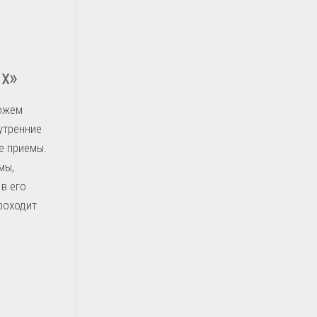
ых»
можем
утренние
е приемы.
мы,
в его
роходит