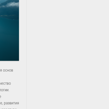
я основ
чество
логии.
е
е, развития