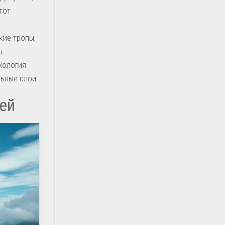
тот
кие тропы,
т
хология
льные слои.
ей