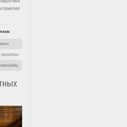
нарратива.
восприятию
ильм
амлет
 проклятых
 самоубийц
тных