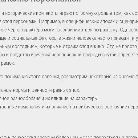
 и исторические контексты играют огромную роль в том, как с
ются персонажи. Например, в специфических эпохах и сценари
ые черты характера могут восприниматься по-разному. Одновр
ые и социальные факторы в жизни человека часто приводят к 
ным состояниям, которые и отражаются в кино. Это не прост
 но и средство изучения человеческой природы внутри определ
 рамок.
о понимания этого явления, рассмотрим некоторые ключевые 
ьные нормы и ценности разных эпох.
рное разнообразие и их влияние на характеры.
венные изменения и их влияние на психическое состояние пер
аф и психология связаны более чем могло показаться на первы