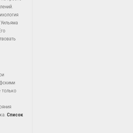
лений.
сихология
 Уильяма
Его
ствовать
ои
офскими
е только
ояния
ека.
Список