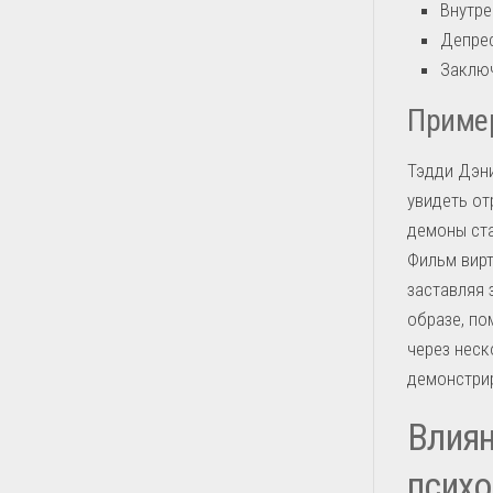
Внутре
Депрес
Заклю
Пример
Тэдди Дэни
увидеть от
демоны ста
Фильм вирт
заставляя 
образе, по
через неск
демонстрир
Влиян
психо