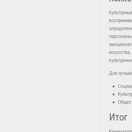
Культурные
воспринима
определенн
персональн
эмоциональ
искусства,
культурных
Для лучшег
Социал
Культу
Общест
Итог
Кинематогр