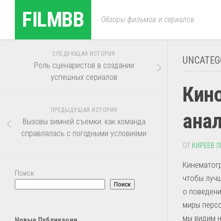
Перейти
FILMBB
к
Обзоры фильмов и сериалов
содержанию
СЛЕДУЮЩАЯ ИСТОРИЯ
UNCATEG
Роль сценаристов в создании
успешных сериалов
Кино
ПРЕДЫДУЩАЯ ИСТОРИЯ
ана
Вызовы зимней съемки: как команда
справлялась с погодными условиями
ОТ
КИРЕЕВ Л
Кинематогр
Поиск
чтобы лучш
Поиск
о поведени
миры персо
мы видим н
Новые Публикации