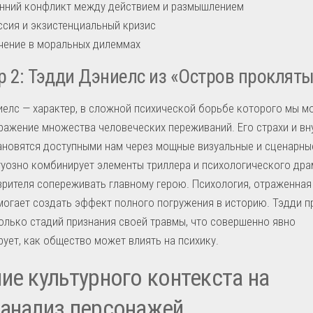
нний конфликт между действием и размышлением
сия и экзистенциальный кризис
чение в моральных дилеммах
 2: Тэдди Дэниелс из «Остров проклят
елс — характер, в сложной психической борьбе которого мы 
ражение множества человеческих переживаний. Его страхи и вн
новятся доступными нам через мощные визуальные и сценарны
уозно комбинирует элементы триллера и психологического дра
зрителя сопереживать главному герою. Психология, отраженная 
могает создать эффект полного погружения в историю. Тэдди п
олько стадий признания своей травмы, что совершенно явно
ует, как общество может влиять на психику.
ие культурного контекста на
анализ персонажей