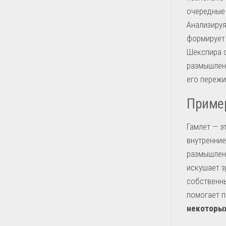
очередные
Анализируя
формирует 
Шекспира с
размышлени
его пережи
Пример
Гамлет — э
внутренние
размышлени
искушает з
собственны
помогает п
некоторых