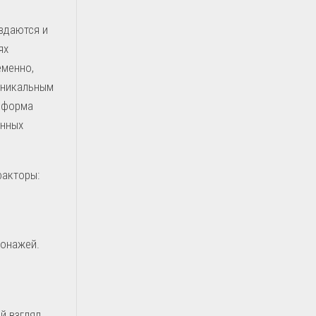
оздаются и
ях
еменно,
уникальным
о форма
енных
факторы:
сонажей.
й взгляд.