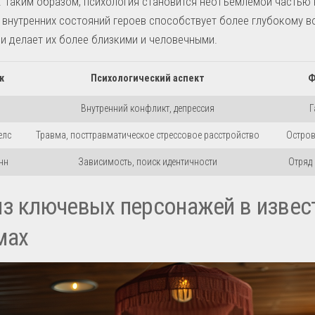
 Таким образом, психология становится неотъемлемой частью 
внутренних состояний героев способствует более глубокому 
 и делает их более близкими и человечными.
ж
Психологический аспект
Ф
Внутренний конфликт, депрессия
Г
елс
Травма, посттравматическое стрессовое расстройство
Остров
нн
Зависимость, поиск идентичности
Отряд
з ключевых персонажей в извес
мах