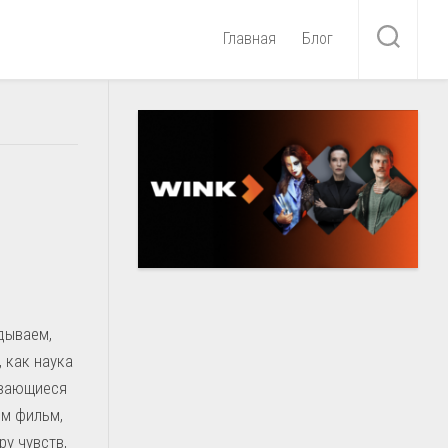
Главная
Блог
ядываем,
 как наука
ивающиеся
им фильм,
ру чувств,