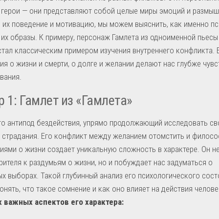
 герои — они представляют собой целые миры эмоций и размыш
 их поведение и мотивацию, мы можем выяснить, как именно п
их образы. К примеру, персонаж Гамлета из одноименной пьесы
тал классическим примером изучения внутреннего конфликта. 
я о жизни и смерти, о долге и желании делают нас глубже чув
вания.
 1: Гамлет из «Гамлета»
то антипод бездействия, упрямо продолжающий исследовать св
 страдания. Его конфликт между желанием отомстить и филос
ями о жизни создает уникальную сложность в характере. Он н
рителя к раздумьям о жизни, но и побуждает нас задуматься о
х выборах. Такой глубинный анализ его психологического сост
онять, что такое сомнение и как оно влияет на действия челов
 важных аспектов его характера: