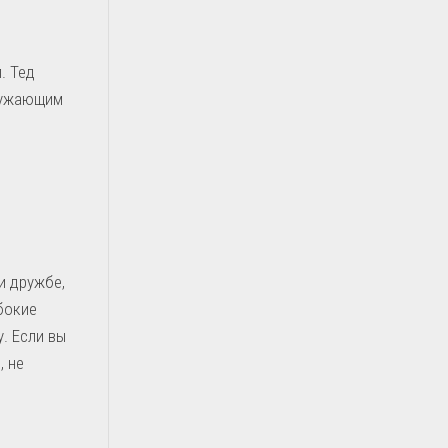
. Тед
кружающим
и дружбе,
бокие
. Если вы
, не