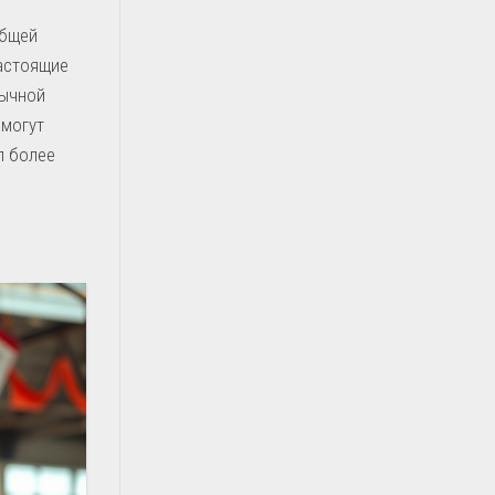
общей
настоящие
бычной
 могут
л более