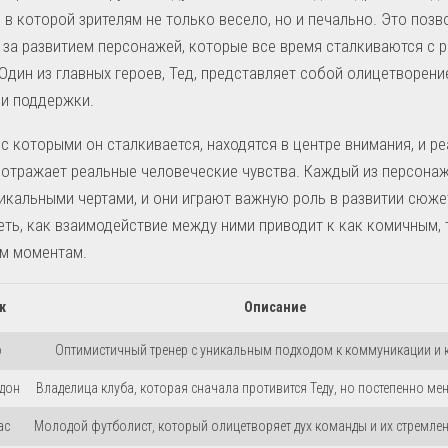
 в которой зрителям не только весело, но и печально. Это позв
за развитием персонажей, которые все время сталкиваются с 
Один из главных героев, Тед, представляет собой олицетворени
 и поддержки.
с которыми он сталкивается, находятся в центре внимания, и ре
отражает реальные человеческие чувства. Каждый из персона
икальными чертами, и они играют важную роль в развитии сюже
еть, как взаимодействие между ними приводит к как комичным, 
им моментам.
ж
Описание
о
Оптимистичный тренер с уникальным подходом к коммуникации и 
дон
Владелица клуба, которая сначала противится Теду, но постепенно мен
ас
Молодой футболист, который олицетворяет дух команды и их стремлени