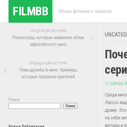
Перейти
FILMBB
к
Обзоры фильмов и сериалов
содержанию
СЛЕДУЮЩАЯ ИСТОРИЯ
UNCATEG
Режиссеры, которые изменили облик
европейского кино
Поч
ПРЕДЫДУЩАЯ ИСТОРИЯ
сери
Тема дружбы в кино: примеры,
которые поразили зрителей
ОТ
КИРЕЕВ Л
Среди множ
Поиск
Лассо» выд
Поиск
драму. Это
на себя не
методы и ю
Новые Публикации