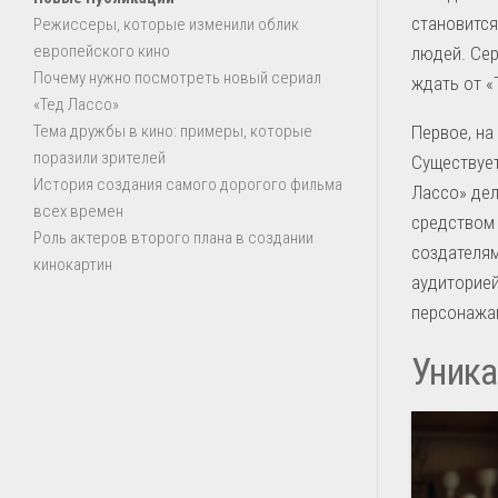
становится
Режиссеры, которые изменили облик
европейского кино
людей. Сер
Почему нужно посмотреть новый сериал
ждать от «
«Тед Лассо»
Тема дружбы в кино: примеры, которые
Первое, на
поразили зрителей
Существует
История создания самого дорогого фильма
Лассо» дел
всех времен
средством 
Роль актеров второго плана в создании
создателям
кинокартин
аудиторией
персонажам
Уника