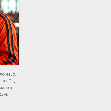
ключевых.
нты. Тед
важно в
духе.