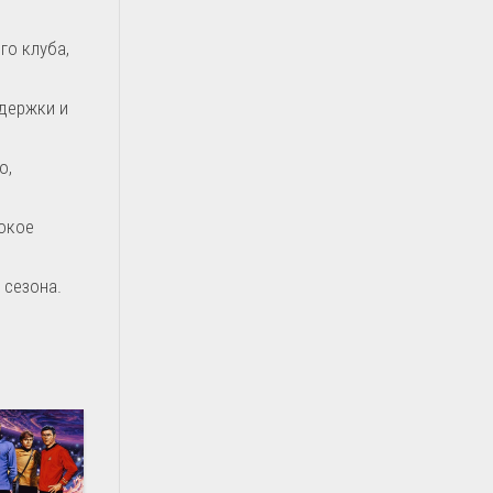
го клуба,
держки и
о,
окое
 сезона.