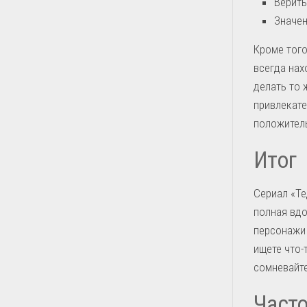
Верить
Значен
Кроме того
всегда нах
делать то 
привлекате
положитель
Итог
Сериал «Те
полная вдо
персонажи 
ищете что-
сомневайте
Част