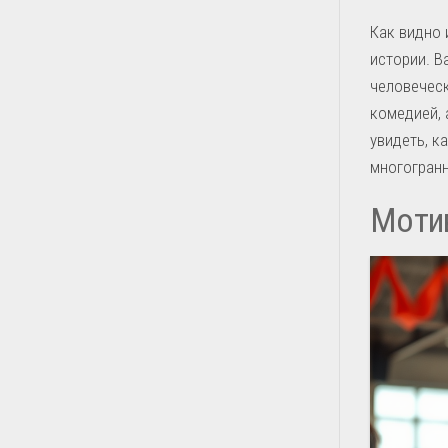
Как видно 
истории. В
человеческ
комедией, 
увидеть, к
многогран
Моти