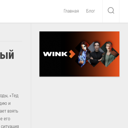
Главная
Блог
вый
оды, «Тед
дию и
ает взять
е его
 ситуация