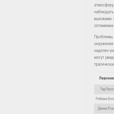
атмосферу,
наблюдать 
вызовами. 
оптимизма
Проблемы, 
окружения 
наделен ун
могут увид
трагическ
Персона
Тед Ласс
Ребекка Вэл
Денни Рох