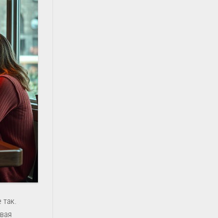
 так.
авая