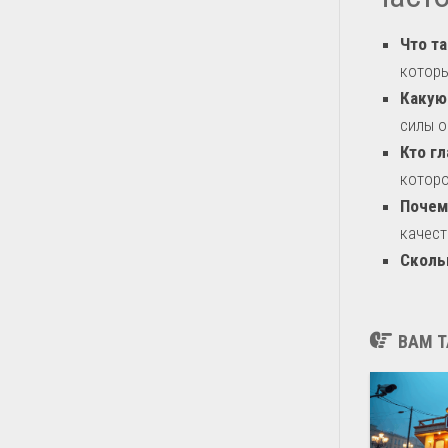
Что т
которы
Какую
силы о
Кто г
которо
Почем
качест
Сколь
ВАМ Т