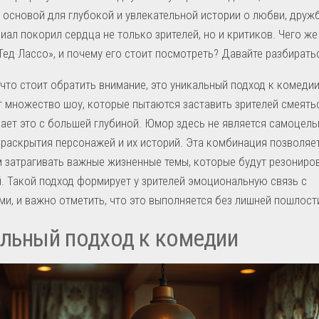
 основой для глубокой и увлекательной истории о любви, дружб
иал покорил сердца не только зрителей, но и критиков. Чего же
Тед Лассо», и почему его стоит посмотреть? Давайте разбирать
 что стоит обратить внимание, это уникальный подход к комедии
 множество шоу, которые пытаются заставить зрителей смеятьс
ает это с большей глубиной. Юмор здесь не является самоцель
раскрытия персонажей и их историй. Эта комбинация позволяе
 затрагивать важные жизненные темы, которые будут резониров
. Такой подход формирует у зрителей эмоциональную связь с
и, и важно отметить, что это выполняется без лишней пошлост
льный подход к комедии