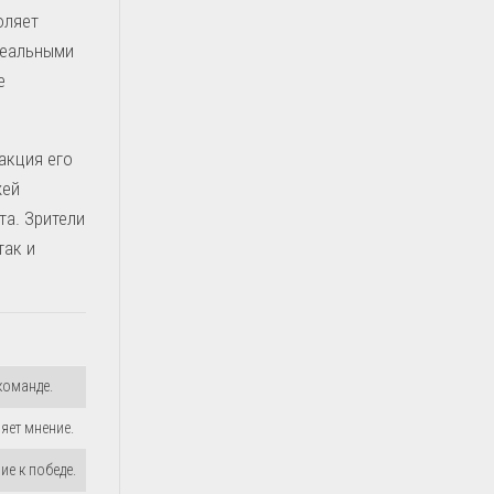
оляет
реальными
е
акция его
жей
та. Зрители
так и
команде.
яет мнение.
е к победе.