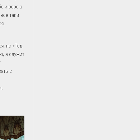
е и вере в
 все-таки
ся.
.
я, но «Тед
ю, а служит
т
ать с
и.