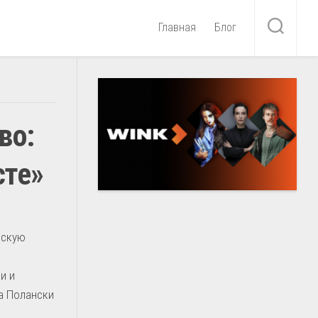
Главная
Блог
во:
сте»
ескую
м
и и
а Полански