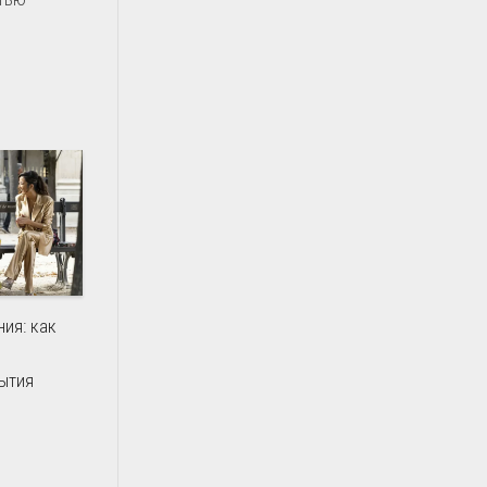
ия: как
бытия