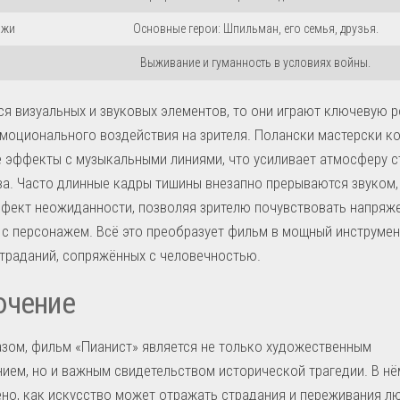
ажи
Основные герои: Шпильман, его семья, друзья.
Выживание и гуманность в условиях войны.
ся визуальных и звуковых элементов, то они играют ключевую р
моционального воздействия на зрителя. Полански мастерски к
 эффекты с музыкальными линиями, что усиливает атмосферу с
а. Часто длинные кадры тишины внезапно прерываются звуком, 
фект неожиданности, позволяя зрителю почувствовать напряж
с персонажем. Всё это преобразует фильм в мощный инструмен
траданий, сопряжённых с человечностью.
ючение
зом, фильм «Пианист» является не только художественным
ием, но и важным свидетельством исторической трагедии. В нё
но, как искусство может отражать страдания и переживания л