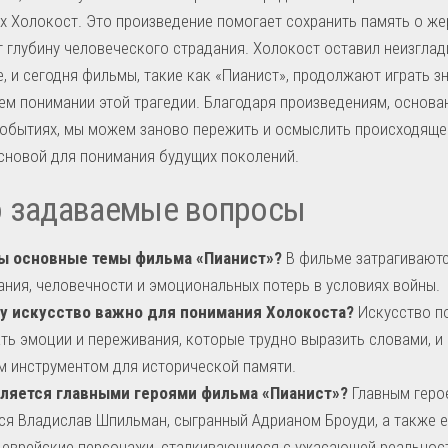
 Холокост. Это произведение помогает сохранить память о же
 глубину человеческого страдания. Холокост оставил неизгла
е, и сегодня фильмы, такие как «Пианист», продолжают играть 
ем понимании этой трагедии. Благодаря произведениям, основа
обытиях, мы можем заново пережить и осмыслить происходящее
сновой для понимания будущих поколений.
о задаваемые вопросы
ы основные темы фильма «Пианист»?
В фильме затрагивают
ния, человечности и эмоциональных потерь в условиях войны.
у искусство важно для понимания Холокоста?
Искусство п
ть эмоции и переживания, которые трудно выразить словами, и
 инструментом для исторической памяти.
вляется главными героями фильма «Пианист»?
Главным геро
ся Владислав Шпильман, сыгранный Адрианом Броуди, а также е
 еврейские персонажи, сталкивающиеся с ужасающей реально