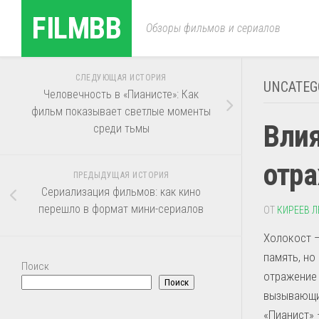
Перейти
FILMBB
к
Обзоры фильмов и сериалов
содержанию
СЛЕДУЮЩАЯ ИСТОРИЯ
UNCATEG
Человечность в «Пианисте»: Как
фильм показывает светлые моменты
Влия
среди тьмы
отра
ПРЕДЫДУЩАЯ ИСТОРИЯ
Сериализация фильмов: как кино
перешло в формат мини-сериалов
ОТ
КИРЕЕВ Л
Холокост —
память, но
Поиск
отражение 
Поиск
вызывающи
«Пианист» 