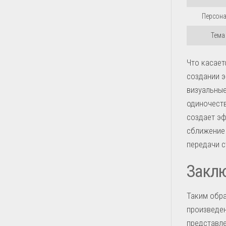
Персон
Тема
Что касает
создании э
визуальные
одиночеств
создает эф
сближение 
передачи с
Закл
Таким обра
произведен
представле