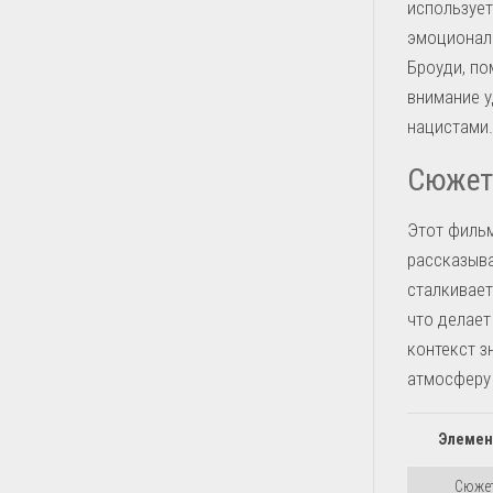
использует
эмоциональ
Броуди, по
внимание у
нацистами.
Сюжет 
Этот филь
рассказыва
сталкивает
что делает
контекст з
атмосферу 
Элеме
Сюже