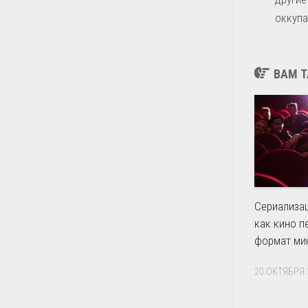
оккупа
ВАМ Т
Сериализа
как кино п
формат ми
20 ОКТЯБРЯ 