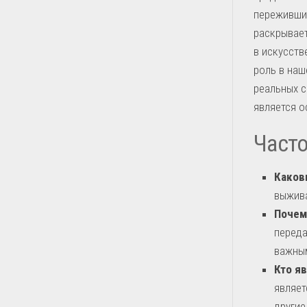
переживших
раскрывает
в искусств
роль в наш
реальных с
является о
Част
Каков
выжива
Почем
переда
важным
Кто я
являет
другие