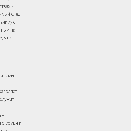
ртвах и
димый след
значимую
нным на
, что
ся темы
озволяет
 служит
ем
го семья и
стью