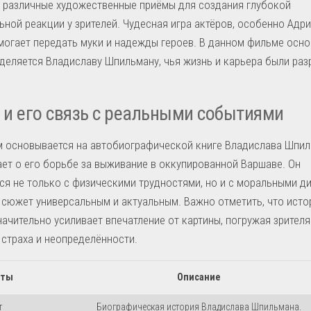
 различные художественные приёмы для создания глубокой
ной реакции у зрителей. Чудесная игра актёров, особенно Адр
могает передать муки и надежды героев. В данном фильме осн
деляется Владиславу Шпильману, чья жизнь и карьера были ра
и его связь с реальными событиями
м основывается на автобиографической книге Владислава Шпил
ет о его борьбе за выживание в оккупированной Варшаве. Он
ся не только с физическими трудностями, но и с моральными д
 сюжет универсальным и актуальным. Важно отметить, что ист
начительно усиливает впечатление от картины, погружая зрителя
страха и неопределённости.
нты
Описание
т
Биографическая история Владислава Шпильмана.