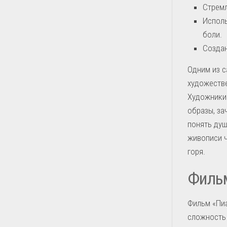
Стремл
Исполь
боли.
Создан
Одним из с
художестве
Художники 
образы, за
понять душ
живописи ч
горя.
Фильм
Фильм «Пиа
сложность