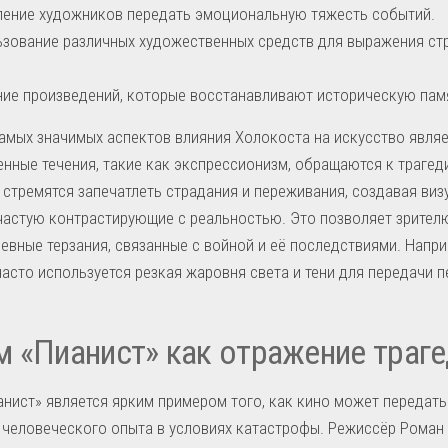
ение художников передать эмоциональную тяжесть событий.
зование различных художественных средств для выражения стр
ие произведений, которые восстанавливают историческую пам
амых значимых аспектов влияния Холокоста на искусство являет
нные течения, такие как экспрессионизм, обращаются к трагед
стремятся запечатлеть страдания и переживания, создавая виз
частую контрастирующие с реальностью. Это позволяет зрител
евные терзания, связанные с войной и её последствиями. Напри
асто используется резкая жаровня света и тени для передачи п
 «Пианист» как отражение траг
нист» является ярким примером того, как кино может передать
 человеческого опыта в условиях катастрофы. Режиссёр Роман