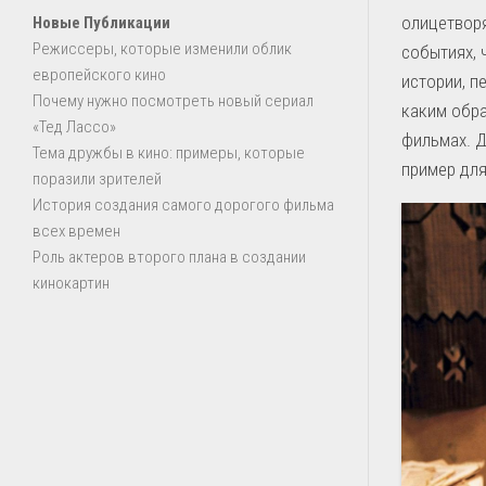
олицетворя
Новые Публикации
Режиссеры, которые изменили облик
событиях, 
европейского кино
истории, п
Почему нужно посмотреть новый сериал
каким обра
«Тед Лассо»
фильмах. Д
Тема дружбы в кино: примеры, которые
пример для
поразили зрителей
История создания самого дорогого фильма
всех времен
Роль актеров второго плана в создании
кинокартин