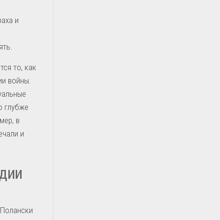
аха и
ять.
ся то, как
ии войны.
уальные
ю глубже
мер, в
ечали и
едии
 Полански