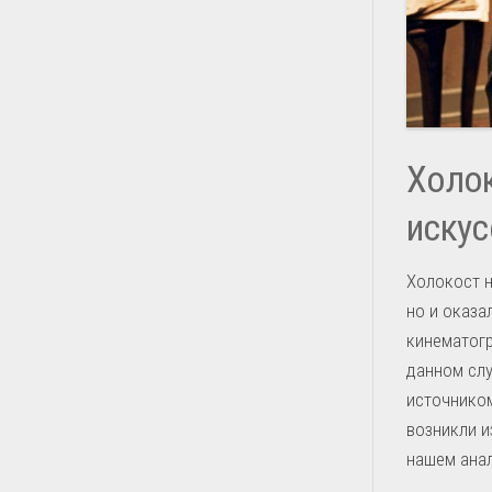
Холок
искус
Холокост н
но и оказа
кинематогр
данном сл
источником
возникли и
нашем анал