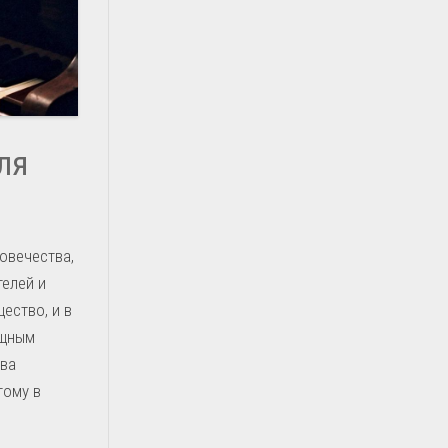
ля
овечества,
телей и
ество, и в
ощным
тва
тому в