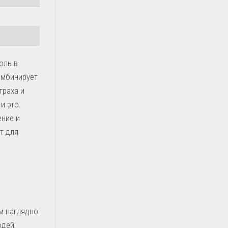
оль в
омбинирует
траха и
и это
ение и
т для
м наглядно
юдей,