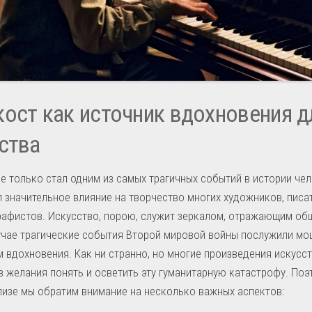
ост как источник вдохновения д
ства
е только стал одним из самых трагичных событий в истории чел
л значительное влияние на творчество многих художников, писа
афистов. Искусство, порою, служит зеркалом, отражающим общ
учае трагические события Второй мировой войны послужили м
 вдохновения. Как ни странно, но многие произведения искусс
з желания понять и осветить эту гуманитарную катастрофу. Поэ
изе мы обратим внимание на несколько важных аспектов: