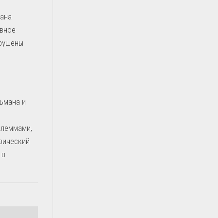
иана
овное
зрушены
ьмана и
илеммами,
орический
 в