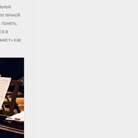
льных
ти личной
 понять,
ся в
анист» как